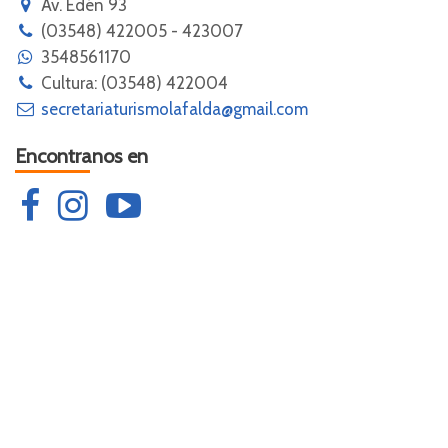
Av. Edén 93
(03548) 422005 - 423007
3548561170
Cultura: (03548) 422004
secretariaturismolafalda@gmail.com
Encontranos en