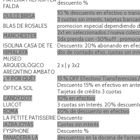
descuento %
FALDA
10 % descuento en efectivo o trans
DULCE BRISA
3 cuotas sin interés, tarjetas banca
BLAS DE ROSALES
promocion especial dependiendo d
2x1 en seleccionados / nueva colec
MANCHESTER
2da prenda con -50%off , promoci
ISOLINA CASA DE TE
Descuento: 20% abonando en efect
HIMALAYA
dto de contado efvo, cuotas sin int
MUSEO
ARQUEOLÓGICO
2 x | y 3x2
AREGNTINO AMBATO
¿ Y POR QUÉ?
15 % OFF Efectivo/ Transferencias 
Descuento 15% en efectivo en ante
ÓPTICA SOL
Tarjetas de crédito 3 cuotas
CANDY.DOT
10% en efectivo
LUICOT
3 cuotas sin Interés. 20% descuento
ROMA
20% de descuento en efectivo
LA PETITE PATISSERIE
Descuento
JAZBA JOYAS
Cuotas sin interés
FYSPHONE
Descuento %
PANADERIA LA
descuentos en la docena de factura