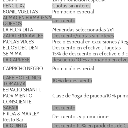
PENCIL X2
Cuotas sin interes
80MIL VUELTAS
Promoción especial
ALMACÉN FIAMBRES Y
Descuento
QUESOS
LA FLORIDITA
Meriendas seleccionadas 2x1
ZAPATERÍA AVILES
Descuento/cuotas sin interés
MOLAS VIAJES
Precio Especial en excursiones / Re
ELLOS DECIDEN
Descuento en efectivo , Tarjetas
SE MIMA
15% de descuento en efectivo o 3 cu
LA CAPRESE
descuento 10 % abonando en efvo
CAPRICHO NEGRO
Promoción especial
CAFÉ HOTEL NOR
10% de descuento
TOMARZA
ESPACIO SHANTI.
MOVIMIENTO
Clase de Yoga de prueba/10% prime
CONSCIENTE
SAFARI
Descuento
FRIDA & MARLEY
Descuentos y promociones
Resto Bar
LA QUINTA
Descuento 10% en productos de Ca