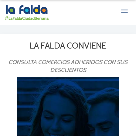
Men
de
nave
LA FALDA CONVIENE
CONSULTA COMERCIOS ADHERIDOS CON SUS
DESCUENTOS