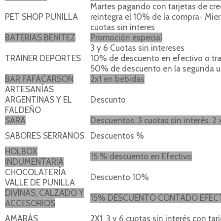
Martes pagando con tarjetas de cred
PET SHOP PUNILLA
reintegra el 10% de la compra- Mie
cuotas sin interes
BATERIAS BENITEZ
Promoción especial
3 y 6 Cuotas sin intereses
TRAINER DEPORTES
10% de descuento en efectivo o tr
50% de descuento en la segunda un
BAR FAFACARSON
2x1 en bebidas
ARTESANÍAS
ARGENTINAS Y EL
Descunto
FALDEÑO
SARA
Descuentos. 3 cuotas sin interés. 2 x
SABORES SERRANOS
Descuentos %
HOLBOX
15 % descuento en Efectivo
INDUMENTARIA
CHOCOLATERÍA
Descuento 10%
VALLE DE PUNILLA
DIVINAS, CALZADO Y
15% DESCUENTO CONTADO EFEC
ACCESORIOS
AMARÁS
2X1. 3 y 6 cuotas sin interés con tar