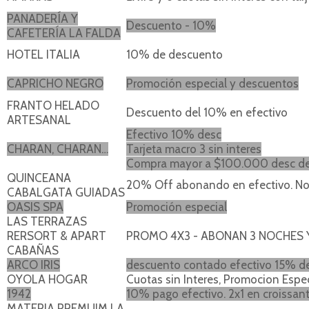
PANADERÍA Y
Descuento - 10%
CAFETERÍA LA FALDA
HOTEL ITALIA
10% de descuento
CAPRICHO NEGRO
Promoción especial y descuentos
FRANTO HELADO
Descuento del 10% en efectivo
ARTESANAL
Efectivo 10% desc
CHARAN, CHARAN…
Tarjeta macro 3 sin interes
Compra mayor a $100.000 desc de
QUINCEANA
20% Off abonando en efectivo. No
CABALGATA GUIADAS
OASIS SPA
Promoción especial
LAS TERRAZAS
RERSORT & APART
PROMO 4X3 - ABONAN 3 NOCHES 
CABAÑAS
ARCO IRIS
descuento contado efectivo 15% d
OYOLA HOGAR
Cuotas sin Interes, Promocion Espe
1942
10% pago efectivo. 2x1 en croissant
MATERIA PREMUIM LA