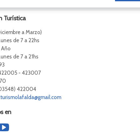
 Turística
iciembre a Marzo)
nes de 7 a 22hs
l Año
es de 7 a 21hs
93
422005 - 423007
170
(03548) 422004
aturismolafalda@gmail.com
s en