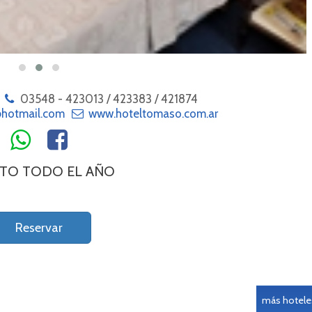
LA FALDA C
CONSULTA CO
ADHERIDOS C
DESCUEN
03548 - 423013 / 423383 / 421874
@hotmail.com
www.hoteltomaso.com.ar
RTO TODO EL AÑO
Reservar
más hoteles