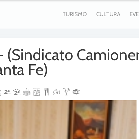
TURISMO
CULTURA
EV
- (Sindicato Camione
anta Fe)