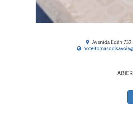
LA FALDA CONVIENE
CONSULTA COMERCIOS
ADHERIDOS CON SUS
DESCUENTOS
Avenida Edén 732
hoteltomasodisavoia
ABIE