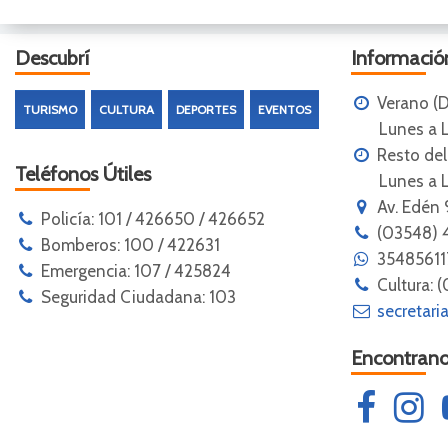
Descubrí
Información
Verano (D
TURISMO
CULTURA
DEPORTES
EVENTOS
Lunes a Lu
Resto de
Teléfonos Útiles
Lunes a Lun
Av. Edén 
Policía: 101 / 426650 / 426652
(03548) 
Bomberos: 100 / 422631
3548561
Emergencia: 107 / 425824
Cultura: 
Seguridad Ciudadana: 103
secretari
Encontrano