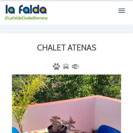
Men
de
nave
CHALET ATENAS